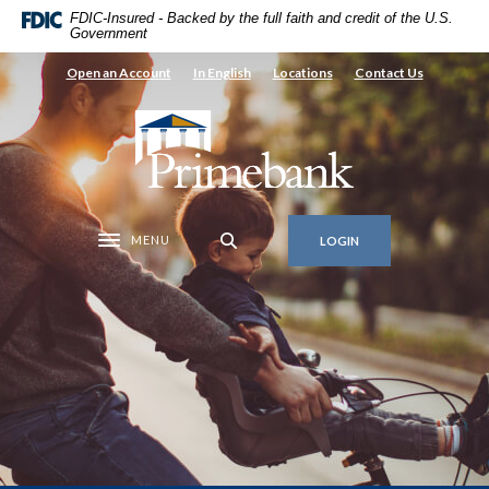
Home
Download
FDIC-Insured - Backed by the full faith and credit of the U.S.
Government
Skip
Acrobat
to
Reader
Open an Account
In English
Locations
Contact Us
main
5.0
content
or
Primebank
Skip
higher
to
to
footer
view
.pdf
MENU
LOGIN
files.
Toggle navigation